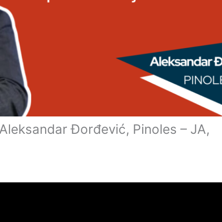
 Aleksandar Đorđević, Pinoles – JA,