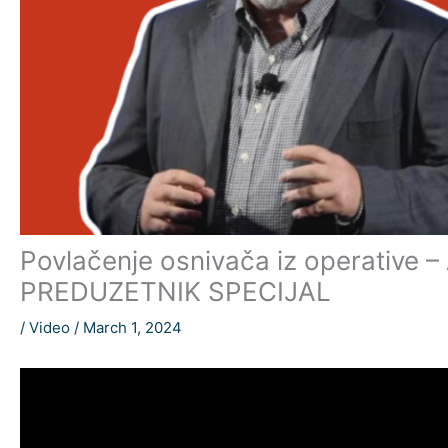
Povlačenje osnivača iz operative –
PREDUZETNIK SPECIJAL
/
Video
/
March 1, 2024