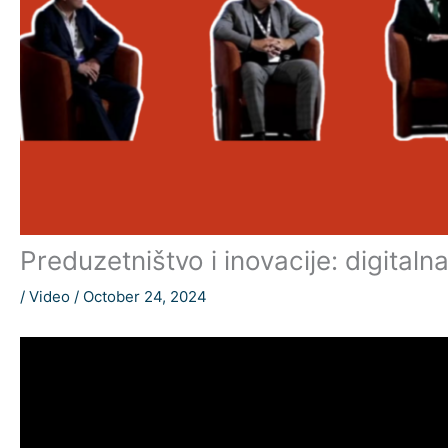
Preduzetništvo i inovacije: digit
/
Video
/
October 24, 2024