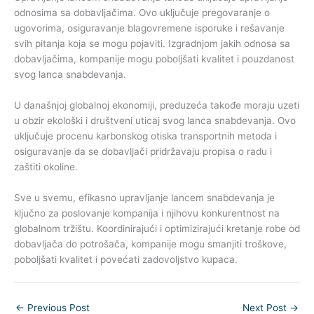
odnosima sa dobavljačima. Ovo uključuje pregovaranje o
ugovorima, osiguravanje blagovremene isporuke i rešavanje
svih pitanja koja se mogu pojaviti. Izgradnjom jakih odnosa sa
dobavljačima, kompanije mogu poboljšati kvalitet i pouzdanost
svog lanca snabdevanja.
U današnjoj globalnoj ekonomiji, preduzeća takođe moraju uzeti
u obzir ekološki i društveni uticaj svog lanca snabdevanja. Ovo
uključuje procenu karbonskog otiska transportnih metoda i
osiguravanje da se dobavljači pridržavaju propisa o radu i
zaštiti okoline.
Sve u svemu, efikasno upravljanje lancem snabdevanja je
ključno za poslovanje kompanija i njihovu konkurentnost na
globalnom tržištu. Koordinirajući i optimizirajući kretanje robe od
dobavljača do potrošača, kompanije mogu smanjiti troškove,
poboljšati kvalitet i povećati zadovoljstvo kupaca.
←
Previous Post
Next Post
→