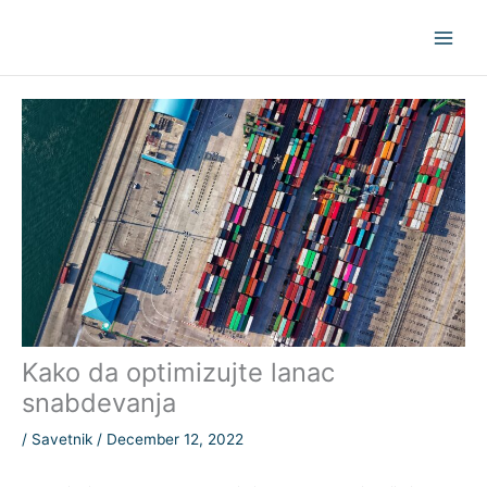
Skip
to
content
Kako da optimizujte lanac
snabdevanja
/
Savetnik
/
December 12, 2022