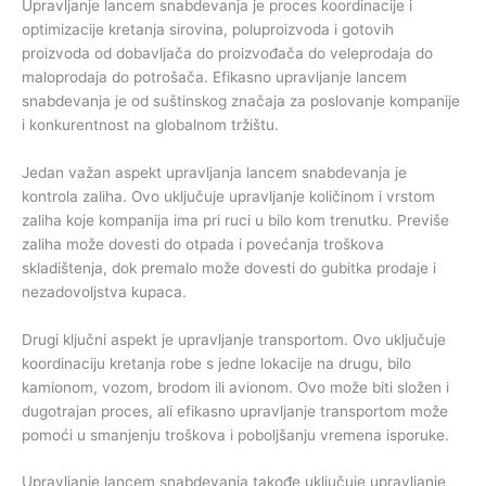
Upravljanje lancem snabdevanja je proces koordinacije i
optimizacije kretanja sirovina, poluproizvoda i gotovih
proizvoda od dobavljača do proizvođača do veleprodaja do
maloprodaja do potrošača. Efikasno upravljanje lancem
snabdevanja je od suštinskog značaja za poslovanje kompanije
i konkurentnost na globalnom tržištu.
Jedan važan aspekt upravljanja lancem snabdevanja je
kontrola zaliha. Ovo uključuje upravljanje količinom i vrstom
zaliha koje kompanija ima pri ruci u bilo kom trenutku. Previše
zaliha može dovesti do otpada i povećanja troškova
skladištenja, dok premalo može dovesti do gubitka prodaje i
nezadovoljstva kupaca.
Drugi ključni aspekt je upravljanje transportom. Ovo uključuje
koordinaciju kretanja robe s jedne lokacije na drugu, bilo
kamionom, vozom, brodom ili avionom. Ovo može biti složen i
dugotrajan proces, ali efikasno upravljanje transportom može
pomoći u smanjenju troškova i poboljšanju vremena isporuke.
Upravljanje lancem snabdevanja takođe uključuje upravljanje