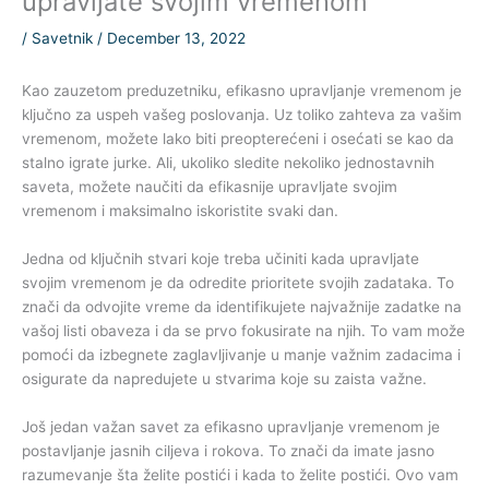
upravljate svojim vremenom
/
Savetnik
/
December 13, 2022
Kao zauzetom preduzetniku, efikasno upravljanje vremenom je
ključno za uspeh vašeg poslovanja. Uz toliko zahteva za vašim
vremenom, možete lako biti preopterećeni i osećati se kao da
stalno igrate jurke. Ali, ukoliko sledite nekoliko jednostavnih
saveta, možete naučiti da efikasnije upravljate svojim
vremenom i maksimalno iskoristite svaki dan.
Jedna od ključnih stvari koje treba učiniti kada upravljate
svojim vremenom je da odredite prioritete svojih zadataka. To
znači da odvojite vreme da identifikujete najvažnije zadatke na
vašoj listi obaveza i da se prvo fokusirate na njih. To vam može
pomoći da izbegnete zaglavljivanje u manje važnim zadacima i
osigurate da napredujete u stvarima koje su zaista važne.
Još jedan važan savet za efikasno upravljanje vremenom je
postavljanje jasnih ciljeva i rokova. To znači da imate jasno
razumevanje šta želite postići i kada to želite postići. Ovo vam