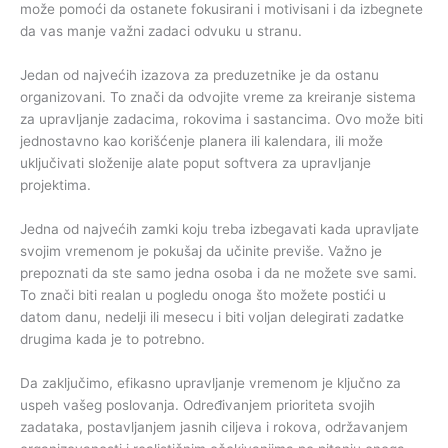
može pomoći da ostanete fokusirani i motivisani i da izbegnete
da vas manje važni zadaci odvuku u stranu.
Jedan od najvećih izazova za preduzetnike je da ostanu
organizovani. To znači da odvojite vreme za kreiranje sistema
za upravljanje zadacima, rokovima i sastancima. Ovo može biti
jednostavno kao korišćenje planera ili kalendara, ili može
uključivati složenije alate poput softvera za upravljanje
projektima.
Jedna od najvećih zamki koju treba izbegavati kada upravljate
svojim vremenom je pokušaj da učinite previše. Važno je
prepoznati da ste samo jedna osoba i da ne možete sve sami.
To znači biti realan u pogledu onoga što možete postići u
datom danu, nedelji ili mesecu i biti voljan delegirati zadatke
drugima kada je to potrebno.
Da zaključimo, efikasno upravljanje vremenom je ključno za
uspeh vašeg poslovanja. Određivanjem prioriteta svojih
zadataka, postavljanjem jasnih ciljeva i rokova, održavanjem