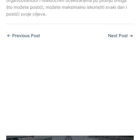
organizovanosti i realističnim očekivanjima po pitanju onoga
što možete postići, možete maksimalno iskoristiti svaki dan i
postići svoje ciljeve.
←
Previous Post
Next Post
→