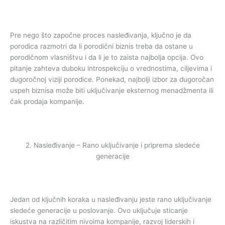
Pre nego što započne proces nasleđivanja, ključno je da
porodica razmotri da li porodični biznis treba da ostane u
porodičnom vlasništvu i da li je to zaista najbolja opcija. Ovo
pitanje zahteva duboku introspekciju o vrednostima, ciljevima i
dugoročnoj viziji porodice. Ponekad, najbolji izbor za dugoročan
uspeh biznisa može biti uključivanje eksternog menadžmenta ili
čak prodaja kompanije.
2. Nasleđivanje – Rano uključivanje i priprema sledeće
generacije
Jedan od ključnih koraka u nasleđivanju jeste rano uključivanje
sledeće generacije u poslovanje. Ovo uključuje sticanje
iskustva na različitim nivoima kompanije, razvoj liderskih i