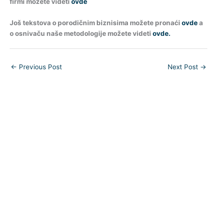
firmi možete videti
ovde
Još tekstova o porodičnim biznisima možete pronaći
ovde
a
o osnivaču naše metodologije možete videti
ovde.
←
Previous Post
Next Post
→