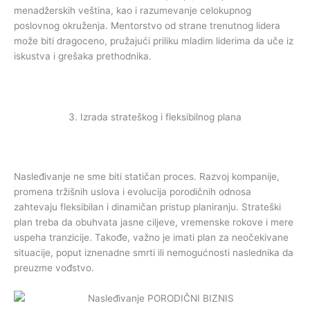
menadžerskih veština, kao i razumevanje celokupnog
poslovnog okruženja. Mentorstvo od strane trenutnog lidera
može biti dragoceno, pružajući priliku mladim liderima da uče iz
iskustva i grešaka prethodnika.
3. Izrada strateškog i fleksibilnog plana
Nasleđivanje ne sme biti statičan proces. Razvoj kompanije,
promena tržišnih uslova i evolucija porodičnih odnosa
zahtevaju fleksibilan i dinamičan pristup planiranju. Strateški
plan treba da obuhvata jasne ciljeve, vremenske rokove i mere
uspeha tranzicije. Takođe, važno je imati plan za neočekivane
situacije, poput iznenadne smrti ili nemogućnosti naslednika da
preuzme vođstvo.