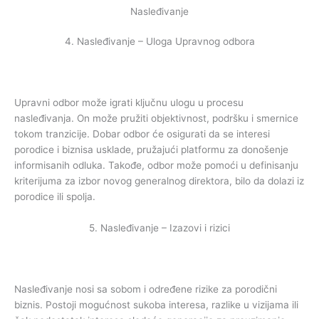
Nasleđivanje
4. Nasleđivanje – Uloga Upravnog odbora
Upravni odbor može igrati ključnu ulogu u procesu
nasleđivanja. On može pružiti objektivnost, podršku i smernice
tokom tranzicije. Dobar odbor će osigurati da se interesi
porodice i biznisa usklade, pružajući platformu za donošenje
informisanih odluka. Takođe, odbor može pomoći u definisanju
kriterijuma za izbor novog generalnog direktora, bilo da dolazi iz
porodice ili spolja.
5. Nasleđivanje – Izazovi i rizici
Nasleđivanje nosi sa sobom i određene rizike za porodični
biznis. Postoji mogućnost sukoba interesa, razlike u vizijama ili