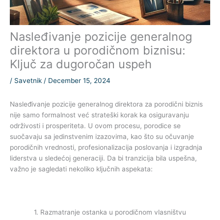
Nasleđivanje pozicije generalnog
direktora u porodičnom biznisu:
Ključ za dugoročan uspeh
/
Savetnik
/
December 15, 2024
Nasleđivanje pozicije generalnog direktora za porodični biznis
nije samo formalnost već strateški korak ka osiguravanju
održivosti i prosperiteta. U ovom procesu, porodice se
suočavaju sa jedinstvenim izazovima, kao što su očuvanje
porodičnih vrednosti, profesionalizacija poslovanja i izgradnja
liderstva u sledećoj generaciji. Da bi tranzicija bila uspešna,
važno je sagledati nekoliko ključnih aspekata:
1. Razmatranje ostanka u porodičnom vlasništvu