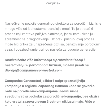
Zaključak
Nasleđivanje pozicije generalnog direktora za porodični biznis je
mnogo više od jednostavne tranzicije moći. To je strateški
proces koji zahteva pažljivo planiranje, jasnu komunikaciju i
spremnost na prilagođavanje. Uz pravi pristup, ovaj proces
može biti prilika za unapređenje biznisa, osnaživanje porodičnih
veza, i obezbeđivanje trajnog nasleđa za buduće generacije.
Ukoliko želite više informacija o profesionalizaciji i
nasleđivanju u porodičnom biznisu, možete pisati na
djordje@companiesconnected.com
Companies Connected je lider i najprepoznatljivija
kompanija u regionu Zapadnog Balkana kada se govori o
radu sa porodičnim kompanijama. Jedini nude
sveobuhvatnu podršku za porodične kompanije, bez obzira
koju vrstu izazova u svom životnom ciklusu imaju. Više o